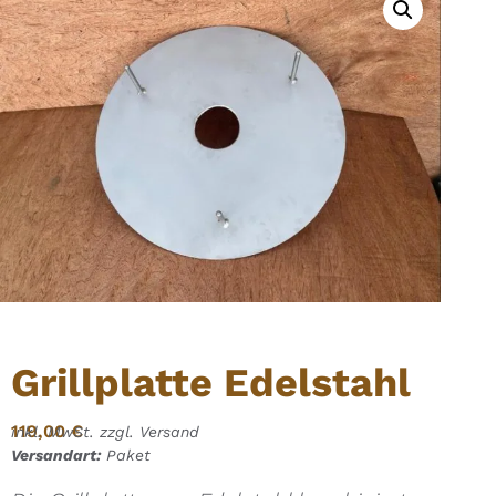
Grillplatte Edelstahl
119,00
€
inkl. MwSt. zzgl. Versand
Versandart:
Paket