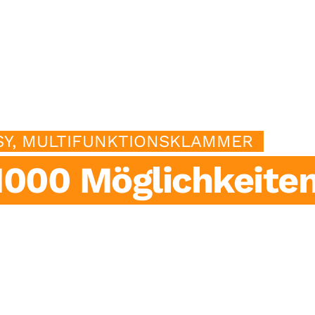
htung
Garten
Kunstobjekte
Nützliches
Edel
SY, MULTIFUNKTIONSKLAMMER
1000 Möglichkeiten