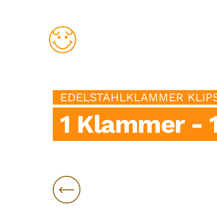
Inneneinric
EDELSTAHLKLAMMER KLIP
1 Klammer - 
Edelstahlklammer Klipsy
Entdecken Sie alle Anwendungsbereiche!