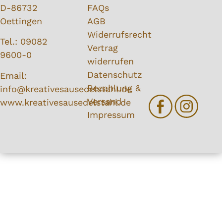
D-86732
FAQs
Oettingen
AGB
Widerrufsrecht
Tel.:
09082
Vertrag
9600-0
widerrufen
Datenschutz
Email:
Bezahlung
&
info@kreativesausedelstahl.de
Versand
www.kreativesausedelstahl.de
Impressum